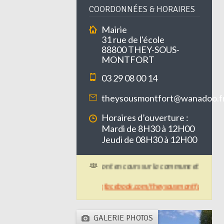
COORDONNÉES & HORAIRES
Mairie
31 rue de l'école
88800 THEY-SOUS-
MONTFORT
03 29 08 00 14
theysousmontfort@wanadoo.f
Horaires d’ouverture :
Mardi de 8H30 à 12H00
Jeudi de 08H30 à 12H00
Des travaux de voirie sont en cours sur la commune et peuvent per
+ d'infos :
https://www.facebook.com/theysousmontfort/
GALERIE PHOTOS