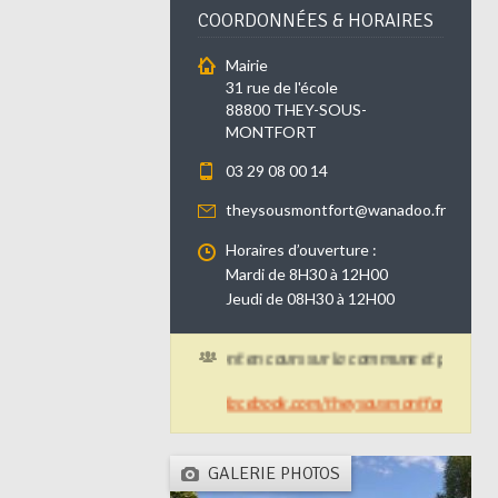
COORDONNÉES & HORAIRES
Mairie
31 rue de l'école
88800 THEY-SOUS-
MONTFORT
03 29 08 00 14
theysousmontfort@wanadoo.fr
Horaires d’ouverture :
Mardi de 8H30 à 12H00
Jeudi de 08H30 à 12H00
Des travaux de voirie sont en cours sur la commune et peuvent pert
+ d'infos :
https://www.facebook.com/theysousmontfort/
GALERIE PHOTOS