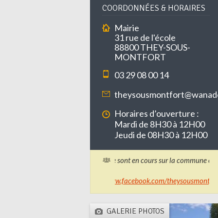
COORDONNÉES & HORAIRES
Mairie
31 rue de l'école
88800 THEY-SOUS-
MONTFORT
03 29 08 00 14
theysousmontfort@wanado
Horaires d’ouverture :
Mardi de 8H30 à 12H00
Jeudi de 08H30 à 12H00
Des travaux de voirie sont en cours sur la commune et peu
+ d'infos :
https://www.facebook.com/theysousmontfort/
GALERIE PHOTOS