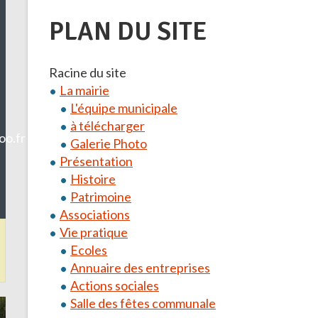
PLAN DU SITE
Racine du site
La mairie
L'équipe municipale
à télécharger
o.fr
Galerie Photo
Présentation
Histoire
Patrimoine
Associations
Vie pratique
vent perturber la circulation, merci de votre compréhension.
Ecoles
Annuaire des entreprises
Actions sociales
Salle des fêtes communale