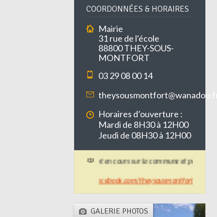
COORDONNÉES & HORAIRES
Mairie
31 rue de l'école
88800 THEY-SOUS-
MONTFORT
03 29 08 00 14
theysousmontfort@wanadoo.f
Horaires d’ouverture :
Mardi de 8H30 à 12H00
Jeudi de 08H30 à 12H00
Des travaux de voirie sont en cours sur la commune et peuvent perturb
+ d'infos :
https://www.facebook.com/theysousmontfort/
GALERIE PHOTOS