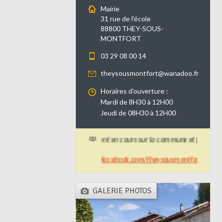
Mairie
31 rue de l'école
88800 THEY-SOUS-
MONTFORT
03 29 08 00 14
theysousmontfort@wanadoo.fr
Horaires d’ouverture :
Mardi de 8H30 à 12H00
Jeudi de 08H30 à 12H00
Des travaux de voirie sont en cours sur la commune et peuvent pert
+ d'infos :
https://www.facebook.com/theysousmontfort/
GALERIE PHOTOS